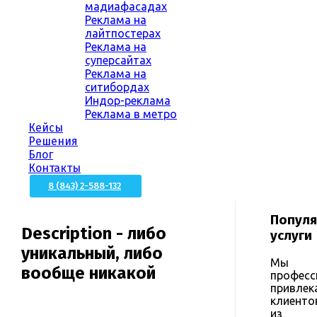
мадиафасадах
Реклама на
лайтпостерах
Реклама на
суперсайтах
Реклама на
ситибордах
Индор-реклама
Реклама в метро
Кейсы
Решения
Блог
Контакты
8 (843) 2-588-132
Попул
Description - либо
услуги
уникальный, либо
Мы
вообще никакой
професс
привлек
клиенто
из