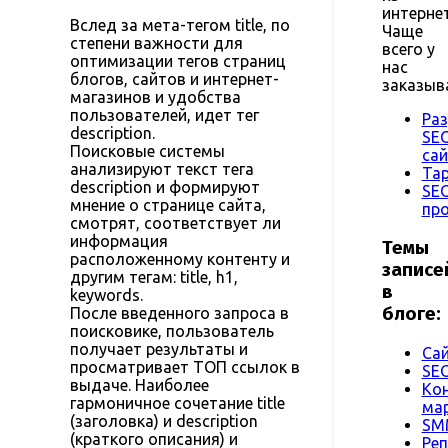
интернет
Вслед за мета-тегом title, по
Чаще
степени важности для
всего у
оптимизации тегов страниц
нас
блогов, сайтов и интернет-
заказыв
магазинов и удобства
пользователей, идет тег
Раз
description.
SE
Поисковые системы
са
анализируют текст тега
Тар
description и формируют
SE
мнение о странице сайта,
пр
смотрят, соответствует ли
информация
Темы
расположенному контенту и
записе
другим тегам: title, h1,
в
keywords.
блоге:
После введенного запроса в
поисковике, пользователь
получает результаты и
Са
просматривает ТОП ссылок в
SE
выдаче. Наиболее
Кон
гармоничное сочетание title
мар
(заголовка) и description
SM
(краткого описания) и
Ре