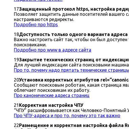
17
Защищенный протокол https, настройка ред
Позволяет защитить данные посетителей вашего са
настраиваются редиректы.
Подробно про https
18
Доступность только одного варианта адреса с
Важно настроить сайт так, чтобы он был доступен
поисковиками.
Подробно про www в адресе сайта
19
Закрытие технических страниц от индексаци
Для лучшей индексации сайта поисковыми машинам
Про то, почему надо прятать технические страниц
20
Установка корректных атрибутов rel=”canonic
Сообщают поисковым роботам, какая страница явля
облегчает поисковикам их работу.
Про канонические адреса страниц
21
Корректная настройка ЧПУ
“ЧПУ” расшифровывается как Человеко-Понятный 
Про ЧПУ-адреса и про то, почему это так важно
22
Размещение и корректная настройка файла Ro