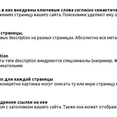
on, в них внедрены ключевые слова согласно семантич
ожениях страницу вашего сайта. Поисковики уделяют ему 
 страницы,
ых description на разных страницах. Абсолютно все мета
tion
та-теги description внедряются спецсимволы (например, 
екательнее.
ых для каждой страницы
конкретно картинка могут описать ту или иную страницу
едрение ссылки на нее
ом с заголовком вашего сайта. Также она может отобража