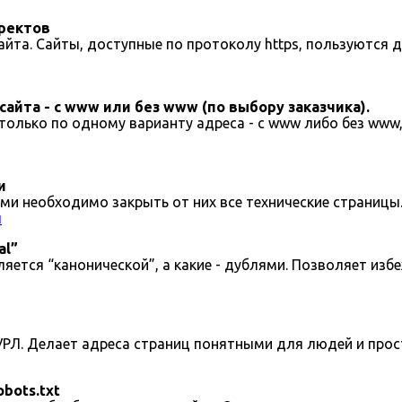
иректов
йта. Сайты, доступные по протоколу https, пользуются 
айта - с www или без www (по выбору заказчика).
 только по одному варианту адреса - с www либо без www
и
и необходимо закрыть от них все технические страницы
ы
al”
ется “канонической”, а какие - дублями. Позволяет избе
УРЛ. Делает адреса страниц понятными для людей и про
bots.txt