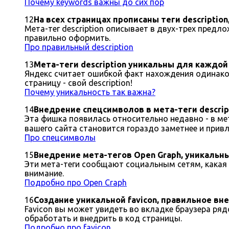
Почему keywords важны до сих пор
12
На всех страницах прописаны теги descripti
Мета-тег description описывает в двух-трех предл
правильно оформить.
Про правильный description
13
Мета-теги description уникальны для каждой
Яндекс считает ошибкой факт нахождения одинаков
страницу - свой description!
Почему уникальность так важна?
14
Внедрение спецсимволов в мета-теги descrip
Эта фишка появилась относительно недавно - в ме
вашего сайта становится гораздо заметнее и привл
Про спецсимволы
15
Внедрение мета-тегов Open Graph, уникальн
Эти мета-теги сообщают социальным сетям, какая 
внимание.
Подробно про Open Craph
16
Создание уникальной favicon, правильное вн
Favicon вы может увидеть во вкладке браузера ряд
обработать и внедрить в код страницы.
Подробно про favicon