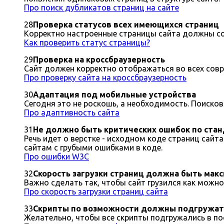
Про поиск дубликатов страниц на сайте
28
Проверка статусов всех имеющихся страниц
Корректно настроенные страницы сайта должны соо
Как проверить статус страницы?
29
Проверка на кроссбраузерность
Сайт должен корректно отображаться во всех совре
Про проверку сайта на кроссбраузерность
30
Адаптация под мобильные устройства
Сегодня это не роскошь, а необходимость. Поиско
Про адаптивность сайта
31
Не должно быть критических ошибок по ста
Речь идет о верстке - исходном коде страниц сайт
сайтам с грубыми ошибками в коде.
Про ошибки W3C
32
Скорость загрузки страниц должна быть мак
Важно сделать так, чтобы сайт грузился как можн
Про скорость загрузки страниц сайта
33
Скрипты по возможности должны подгружать
Желательно, чтобы все скрипты подгружались в п