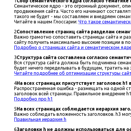
1
Сбор семантического ядра согласно тематике 
Семантическое ядро - это огромный документ, опи
продвижения сайта. Часто его начинают составлять 
такого не будет - мы составляем и внедряем семан
Читайте в нашем Глоссарии:
Что такое семантическ
2
Сопоставление страниц сайта разделам семан
Важно грамотно сопоставить страницы сайта и раз
сайту получить максимально высокие позиции в по
Подробно о страницах сайта и семантическом ядр
3
Структура сайта составлена согласно семанти
Вся структура сайта должна быть подчинена семан
будет ничего переделывать в будущем, тратить на 
Читайте подробнее об оптимизации структуры сайт
4
На всех страницах присутствует заголовок h1
Распространенная ошибка - размещать на одной ст
заголовок всей страницы. Правильное внедрение h1
Подробно про h1
5
На всех страницах соблюдается иерархия заголо
Важно соблюдать вложенность заголовков. h3 могут
Правильная иерархия h
6
Заголовки h не должны использоваться для 