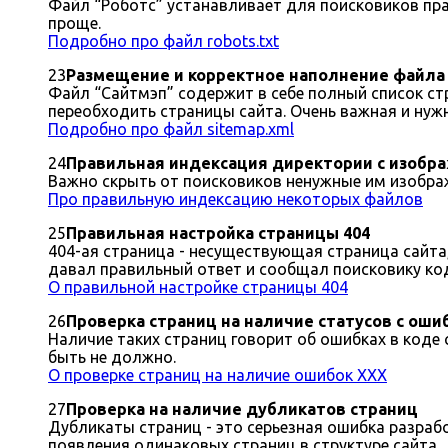
Файл “Роботс” устанавливает для поисковиков пра
проще.
Подробно про файл robots.txt
23
Размещение и корректное наполнение файла 
Файл “Сайтмэп” содержит в себе полный список ст
переобходить страницы сайта. Очень важная и нуж
Подробно про файл sitemap.xml
24
Правильная индексация директории с изобра
Важно скрыть от поисковиков ненужные им изображ
Про правильную индексацию некоторых файлов
25
Правильная настройка страницы 404
404-ая страница - несуществующая страница сайта,
давал правильный ответ и сообщал поисковику код 
О правильной настройке страницы 404
26
Проверка страниц на наличие статусов с ошибк
Наличие таких страниц говорит об ошибках в коде 
быть не должно.
О проверке страниц на наличие ошибок XXX
27
Проверка на наличие дубликатов страниц
Дубликаты страниц - это серьезная ошибка разрабо
появления одинаковых страниц в структуре сайта.