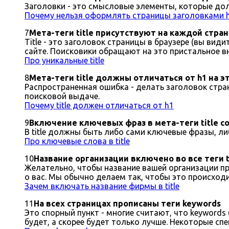
Заголовки - это смысловые элементы, которые дол
Почему нельзя оформлять страницы заголовками 
7
Мета-теги title присутствуют на каждой стран
Title - это заголовок страницы в браузере (вы ви
сайте. Поисковики обращают на это пристальное в
Про уникальные title
8
Мета-теги title должны отличаться от h1 на э
Распространенная ошибка - делать заголовок страни
поисковой выдаче.
Почему title должен отличаться от h1
9
Включение ключевых фраз в мета-теги title с
В title должны быть либо сами ключевые фразы, ли
Про ключевые слова в title
10
Название организации включено во все теги t
Желательно, чтобы название вашей организации пр
о вас. Мы обычно делаем так, чтобы это происход
Зачем включать название фирмы в title
11
На всех страницах прописаны теги keywords
Это спорный пункт - многие считают, что keywords
будет, а скорее будет только лучше. Некоторые сп