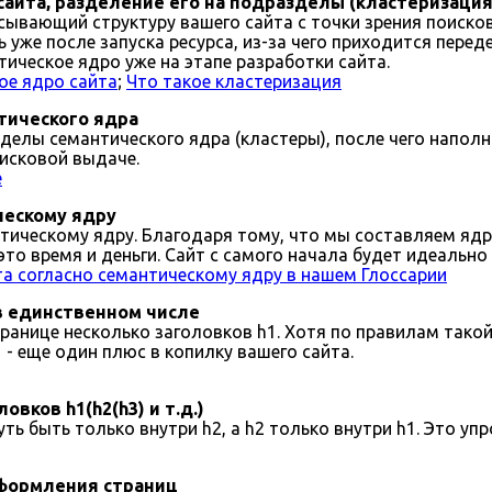
сайта, разделение его на подразделы (кластеризация
сывающий структуру вашего сайта с точки зрения поиско
уже после запуска ресурса, из-за чего приходится переде
тическое ядро уже на этапе разработки сайта.
ое ядро сайта
;
Что такое кластеризация
тического ядра
делы семантического ядра (кластеры), после чего напол
исковой выдаче.
е
ческому ядру
тическому ядру. Благодаря тому, что мы составляем ядро
это время и деньги. Сайт с самого начала будет идеальн
а согласно семантическому ядру в нашем Глоссарии
 в единственном числе
ранице несколько заголовков h1. Хотя по правилам такой
 - еще один плюс в копилку вашего сайта.
вков h1(h2(h3) и т.д.)
ь быть только внутри h2, а h2 только внутри h1. Это у
оформления страниц