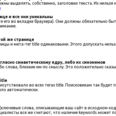
жны выделять, собственно, заголовки текста. Их нельзя 
h
ице и все они уникальны
дите его во вкладке браузера). Они должны обязательно б
нимание.
той же странице
цы и мета-тег title одинаковыми. Этого допускать нельз
огласно семантическому ядру, либо их синонимов
бо слова, близкие им по смыслу. Это положительно сказы
itle
исутствовало во всех тегах title. Поисковикам так буде
ило автоматически.
 (ключевые слова, описывающие ваш сайт в исходном коде)
ециалисты все же считают, что наличие keywords может п