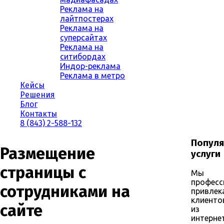
Реклама на
лайтпостерах
Реклама на
суперсайтах
Реклама на
ситибордах
Индор-реклама
Реклама в метро
Кейсы
Решения
Блог
Контакты
8 (843) 2-588-132
Попул
Размещение
услуги
страницы с
Мы
професс
сотрудниками на
привлек
клиенто
сайте
из
интернет