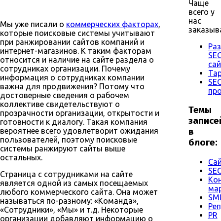
Чаще
всего у
нас
Мы уже писали о
коммерческих факторах
,
заказыв
которые поисковые системы учитывают
при ранжировании сайтов компаний и
Раз
интернет-магазинов. К таким факторам
SE
относится и наличие на сайте раздела о
са
сотрудниках организации. Почему
Тар
информация о сотрудниках компании
SE
важна для продвижения? Потому что
пр
достоверные сведения о рабочем
коллективе свидетельствуют о
Темы
прозрачности организации, открытости и
записе
готовности к диалогу. Такая компания
вероятнее всего удовлетворит ожидания
в
пользователей, поэтому поисковые
блоге:
системы ранжируют сайты выше
остальных.
Са
SE
Страница с сотрудниками на сайте
Кон
является одной из самых посещаемых
мар
любого коммерческого сайта. Она может
SM
называться по-разному: «Команда»,
Ре
«Сотрудники», «Мы» и т.д. Некоторые
PR
организации добавляют информацию о