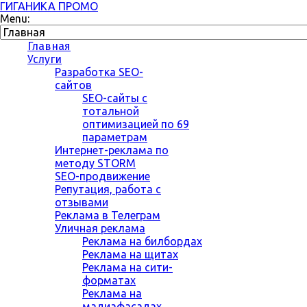
ГИГАНИКА ПРОМО
Menu:
Главная
Услуги
Разработка SEO-
сайтов
SEO-сайты с
тотальной
оптимизацией по 69
параметрам
Интернет-реклама по
методу STORM
SEO-продвижение
Репутация, работа с
отзывами
Реклама в Телеграм
Уличная реклама
Реклама на билбордах
Реклама на щитах
Реклама на сити-
форматах
Реклама на
мадиафасадах