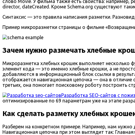
слово Movie. У фильма также есть свойства: например, 
director, dateCreated. Кроме Schema.org существуют так
Синтаксис — это правила написания разметки. Разнови
Пример микроразметки страницы о фильме «Возвращени
Зачем нужно размечать хлебные кро
Микроразметка хлебных крошек выполняет несколько фу
элемент кода — это именно хлебные крошки, а не прост
добавляются в информационный блок ссылки в результа
отображается навигационная цепочка — она в отличие от
третьих, она помогает поисковому роботу построить стр
Разработка SEO-сайтов с пожи
оптимизированные по 69 параметрам уже на этапе разр
Как сделать разметку хлебных кроше
Разберем на конкретном примере. Например, нам нужно 
Навигационная цепочка при этом выглядит так: Главная