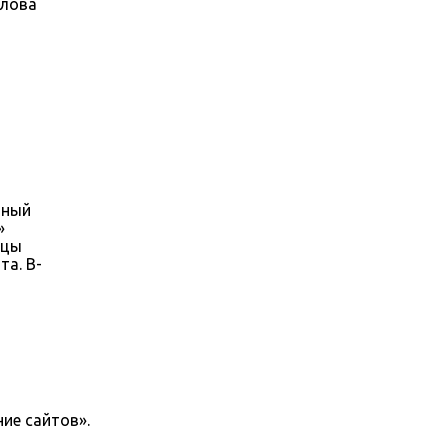
слова
нный
»
ицы
та. В-
ие сайтов».