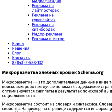
мадиафасадах
Реклама на
лайтпостерах
Реклама на
суперсайтах
Реклама на
ситибордах
Индор-реклама
Реклама в метро
Кейсы
Решения
Блог
Контакты
8 (843) 2-588-132
Микроразметка хлебных крошек Schema.org
Микроразметка — это дополнительные данные в виде те
поисковым роботам лучше понимать содержимое страни
оптимизируются сниппеты в результатах поисковой выда
социальные сети.
Микроразметка состоит из словаря и синтаксиса. Слова
свойства. Например, на странице содержится информаци