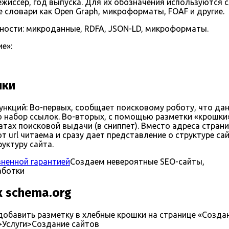
режиссер, год выпуска. Для их обозначения используются 
ие словари как Open Graph, микроформаты, FOAF и другие.
дности: микроданные, RDFA, JSON-LD, микроформаты.
е»:
шки
нкций: Во-первых, сообщает поисковому роботу, что да
о набор ссылок. Во-вторых, с помощью разметки «крошки
тах поисковой выдачи (в сниппет). Вместо адреса стран
 url читаема и сразу дает представление о структуре сай
уктуру сайта.
зненной гарантией
Создаем невероятные SEO-сайты,
аботки
к schema.org
добавить разметку в хлебные крошки на странице «Создан
>Услуги>Создание сайтов