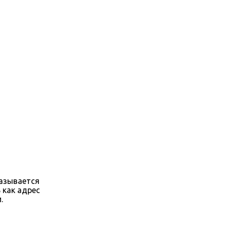
называется
 как адрес
.