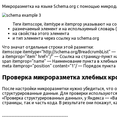
Микроразметка на языке Schema.org с помощью микрода
Теги itemscope, itemtype и itemprop указывают на с
размечаемый элемент и на используемый словарь (в
на свойства этого элемента
и тип элемента через ссылку на schema.org
Что значат отдельные строки этой разметки:
itemscope itemtype="http://schema.org/BreadcrumbList" 
a itemprop="item" href="/" — Ссылка на страницу-пункт 
span itemprop="name" — Наименование пункта в хлебны
meta itemprop="position" content="1″/ — Порядок пункта
Проверка микроразметка хлебных кр
После настройки микроразметки нужно убедиться, что 
структурированные данные. Для проверки используются
«Проверка структурированных данных», у Яндекса — «В
страницы, так и часть кода. В результате они покажут, 
------------------------------------------