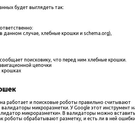
нных будет выглядеть так:
оответственно:
 данном случае, хлебные крошки и schema.org),
— сообщает поисковику, что перед ним хлебные крошки.
навигационной цепочки
х крошках
ошек
она работает и поисковые роботы правильно считывают
 валидаторы микроразметки. У Google этот инструмент 
алидатор микроразметки». В валидаторы можно вставить
как роботы обрабатывают разметку, и есть ли в ней ошибки