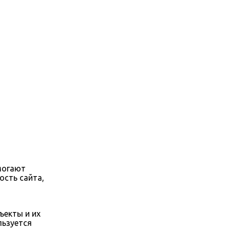
могают
сть сайта,
ъекты и их
льзуется