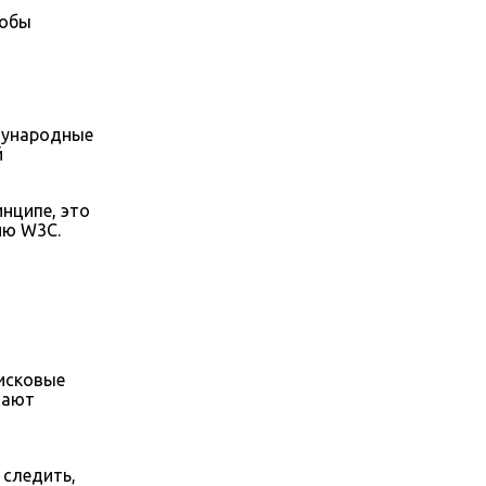
тобы
дународные
й
нципе, это
ию W3C.
оисковые
тают
 следить,