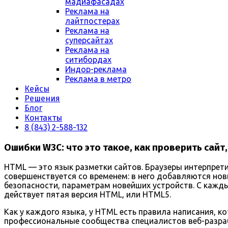
мадиафасадах
Реклама на
лайтпостерах
Реклама на
суперсайтах
Реклама на
ситибордах
Индор-реклама
Реклама в метро
Кейсы
Решения
Блог
Контакты
8 (843) 2-588-132
Ошибки W3C: что это такое, как проверить сайт,
HTML — это язык разметки сайтов. Браузеры интерпрети
совершенствуется со временем: в него добавляются н
безопасности, параметрам новейших устройств. С кажды
действует пятая версия HTML, или HTML5.
Как у каждого языка, у HTML есть правила написания,
профессиональные сообщества специалистов веб-разра