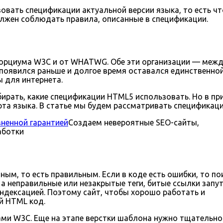
вать спецификации актуальной версии языка, то есть ч
олжен соблюдать правила, описанные в спецификации.
нсорциума W3C и от WHATWG. Обе эти организации — меж
появился раньше и долгое время оставался единственно
 для интернета.
ирать, какие спецификации HTML5 использовать. Но в при
рта языка. В статье мы будем рассматривать спецификац
зненной гарантией
Создаем невероятные SEO-сайты,
аботки
ым, то есть правильным. Если в коде есть ошибки, то п
 а неправильные или незакрытые теги, битые ссылки запу
индексацией. Поэтому сайт, чтобы хорошо работать и
й HTML код.
ми W3C. Еще на этапе верстки шаблона нужно тщательно