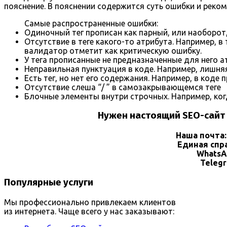
пояснение. В пояснении содержится суть ошибки и реко
Самые распространенные ошибки:
Одиночный тег прописан как парный, или наоборот,
Отсутствие в теге какого-то атрибута. Например, в
валидатор отметит как критическую ошибку.
У тега прописанные не предназначенные для него а
Неправильная пунктуация в коде. Например, лишняя 
Есть тег, но нет его содержания. Например, в коде 
Отсутствие слеша “/ ” в самозакрывающемся теге
Блочные элементы внутри строчных. Например, ког
Нужен
настоящий SEO-сайт
Наша почта
Единая спр
WhatsA
Teleg
Популярные услуги
Мы профессионально привлекаем клиентов
из интернета. Чаще всего у нас заказывают: