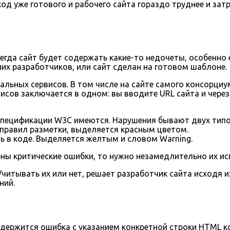
од уже готового и рабочего сайта гораздо труднее и затр
егда сайт будет содержать какие-то недочеты, особенно 
их разработчиков, или сайт сделан на готовом шаблоне.
льных сервисов. В том числе на сайте самого консорциу
исов заключается в одном: вы вводите URL сайта и чере
 спецификации W3C имеются. Нарушения бывают двух типо
е правил разметки, выделяется красным цветом.
ь в коде. Выделяется желтым и словом Warning.
ены критические ошибки, то нужно незамедлительно их ис
итывать их или нет, решает разработчик сайта исходя и
ний.
одержится ошибка с указанием конкретной строки HTML к