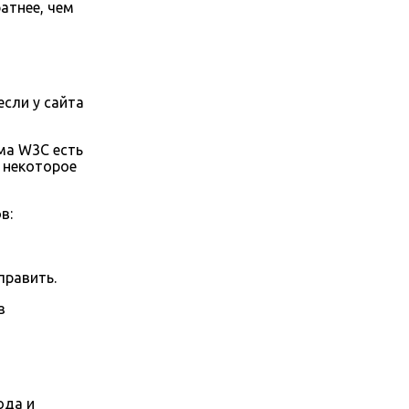
атнее, чем
если у сайта
ма W3C есть
з некоторое
в:
править.
з
ода и