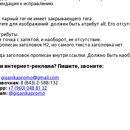
мендация к исправлению.
 парный тег не имеет закрывающего тега.
 теге для изображений
должен быть атрибут alt. Его отсут
трибуты.
точка с запятой, и наоборот, ее отсутствие.
прописан заголовок H2, но самого текста заголовка нет.
да заголовок прописан внутри ссылки. Должно быть наоб
и
интернет-реклама
? Пишите, звоните:
:
giganikapromo@gmail.com
авочная:
8 (843) 2-588-132
pp:
+7 (960) 048 81 32
ram:
@giganikapromo