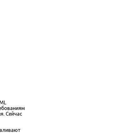
TML
ребованиям
я. Сейчас
авливают